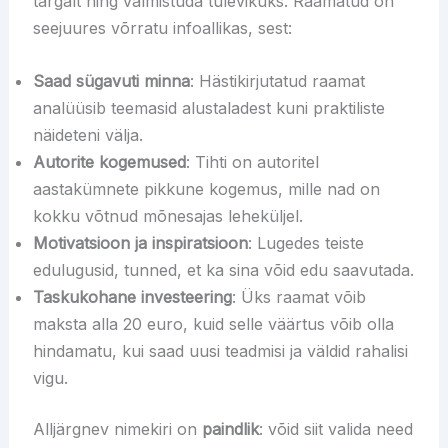
targalt ning valmistuda tulevikuks. Raamatud on
seejuures võrratu infoallikas, sest:
Saad sügavuti minna
: Hästikirjutatud raamat
analüüsib teemasid alustaladest kuni praktiliste
näideteni välja.
Autorite kogemused
: Tihti on autoritel
aastakümnete pikkune kogemus, mille nad on
kokku võtnud mõnesajas leheküljel.
Motivatsioon ja inspiratsioon
: Lugedes teiste
edulugusid, tunned, et ka sina võid edu saavutada.
Taskukohane investeering
: Üks raamat võib
maksta alla 20 euro, kuid selle väärtus võib olla
hindamatu, kui saad uusi teadmisi ja väldid rahalisi
vigu.
Alljärgnev nimekiri on
paindlik
: võid siit valida need