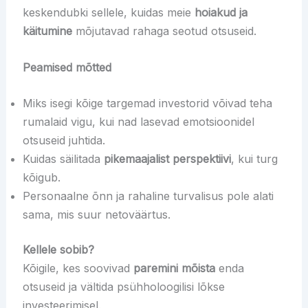
keskendubki sellele, kuidas meie
hoiakud ja
käitumine
mõjutavad rahaga seotud otsuseid.
Peamised mõtted
Miks isegi kõige targemad investorid võivad teha
rumalaid vigu, kui nad lasevad emotsioonidel
otsuseid juhtida.
Kuidas säilitada
pikemaajalist perspektiivi
, kui turg
kõigub.
Personaalne õnn ja rahaline turvalisus pole alati
sama, mis suur netoväärtus.
Kellele sobib?
Kõigile, kes soovivad
paremini mõista
enda
otsuseid ja vältida psühholoogilisi lõkse
investeerimisel.