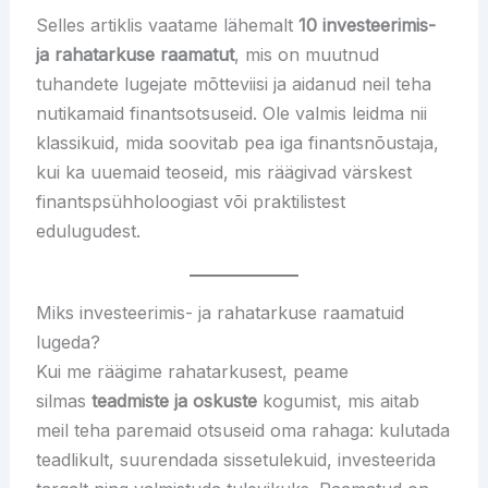
Selles artiklis vaatame lähemalt
10 investeerimis-
ja rahatarkuse raamatut
, mis on muutnud
tuhandete lugejate mõtteviisi ja aidanud neil teha
nutikamaid finantsotsuseid. Ole valmis leidma nii
klassikuid, mida soovitab pea iga finantsnõustaja,
kui ka uuemaid teoseid, mis räägivad värskest
finantspsühholoogiast või praktilistest
edulugudest.
Miks investeerimis- ja rahatarkuse raamatuid
lugeda?
Kui me räägime rahatarkusest, peame
silmas
teadmiste ja oskuste
kogumist, mis aitab
meil teha paremaid otsuseid oma rahaga: kulutada
teadlikult, suurendada sissetulekuid, investeerida