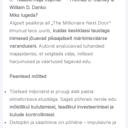
William D. Danko
Miks lugeda?
Algselt pealkirja all „The Millionaire Next Door“
ilmunud teos uurib,
kuidas keskklassi taustaga
inimesed jõuavad pikaajaliselt märkimisväärse
varanduseni
. Autorid analüüsivad tuhandeid
majapidamisi, et selgitada välja, millised
harjumused ja väärtused tagavad edu.
Peamised mõtted
Tõelised miljonärid ei pruugi alati paista
silmatorkava elustiiliga. Sageli põhineb nende edu
mõistlikul kulutamisel, teadlikul investeerimisel ja
kulude kontrollimisel
.
Distsipliin ja säästmine on põhiline – impulsiivne ja