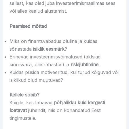
sellest, kas oled juba investeerimismaailmas sees
või alles kaalud alustamist.
Peamised mõtted
Miks on finantsvabadus oluline ja kuidas
sõnastada
isiklik eesmärk
?
Erinevad investeerimisvõimalused (aktsiad,
kinnisvara, ühisrahastus) ja
riskijuhtimine
.
Kuidas püsida motiveeritud, kui turud kõiguvad või
isiklikud olud muutuvad?
Kellele sobib?
Kõigile, kes tahavad
põhjalikku kuid kergesti
loetavat
juhendit, mis on kohandatud Eesti
tingimustele.