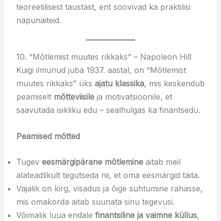
teoreetilisest taustast, ent soovivad ka praktilisi
näpunäiteid.
10. “Mõtlemist muutes rikkaks” – Napoleon Hill
Kuigi ilmunud juba 1937. aastal, on “Mõtlemist
muutes rikkaks” üks
ajatu klassika
, mis keskendub
peamiselt
mõtteviisile
ja motivatsioonile, et
saavutada isikliku edu – sealhulgas ka finantsedu.
Peamised mõtted
Tugev
eesmärgipärane mõtlemine
aitab meil
alateadlikult tegutseda nii, et oma eesmärgid täita.
Vajalik on kirg, visadus ja õige suhtumine rahasse,
mis omakorda aitab suunata sinu tegevusi.
Võimalik luua endale
finantsiline ja vaimne küllus
,