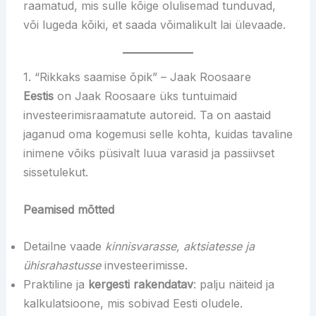
raamatud, mis sulle kõige olulisemad tunduvad,
või lugeda kõiki, et saada võimalikult lai ülevaade.
1. “Rikkaks saamise õpik” – Jaak Roosaare
Eestis
on Jaak Roosaare üks tuntuimaid
investeerimisraamatute autoreid. Ta on aastaid
jaganud oma kogemusi selle kohta, kuidas tavaline
inimene võiks püsivalt luua varasid ja passiivset
sissetulekut.
Peamised mõtted
Detailne vaade
kinnisvarasse, aktsiatesse ja
ühisrahastusse
investeerimisse.
Praktiline ja
kergesti rakendatav
: palju näiteid ja
kalkulatsioone, mis sobivad Eesti oludele.