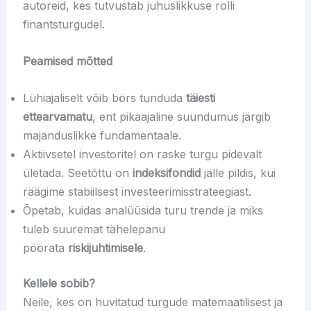
autoreid, kes tutvustab juhuslikkuse rolli
finantsturgudel.
Peamised mõtted
Lühiajaliselt võib börs tunduda
täiesti
ettearvamatu
, ent pikaajaline suundumus järgib
majanduslikke fundamentaale.
Aktiivsetel investoritel on raske turgu pidevalt
ületada. Seetõttu on
indeksifondid
jälle pildis, kui
räägime stabiilsest investeerimisstrateegiast.
Õpetab, kuidas analüüsida turu trende ja miks
tuleb suuremat tähelepanu
pöörata
riskijuhtimisele
.
Kellele sobib?
Neile, kes on huvitatud turgude matemaatilisest ja