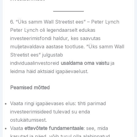
6. “Üks samm Wall Streetist ees” – Peter Lynch
Peter Lynch oli legendaarselt edukas
investeerimisfondi haldur, kes saavutas
muljetavaldava aastase tootluse. “Üks samm Wall
Streetist ees” julgustab
individuaalinvestoreid
usaldama oma vaistu
ja
leidma häid aktsiaid igapäevaelust.
Peamised mõtted
Vaata ringi igapäevases elus: tihti parimad
investeerimisideed tulevad su enda
ostukäitumisest.
Vaata
ettevõtete fundamentaale
: see, mida
kasutad ja näed, võib turul olla alahinnatud.