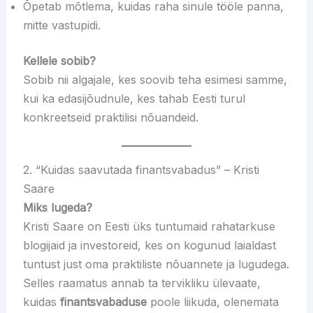
Õpetab mõtlema, kuidas raha sinule tööle panna,
mitte vastupidi.
Kellele sobib?
Sobib nii algajale, kes soovib teha esimesi samme,
kui ka edasijõudnule, kes tahab Eesti turul
konkreetseid praktilisi nõuandeid.
2. “Kuidas saavutada finantsvabadus” – Kristi
Saare
Miks lugeda?
Kristi Saare on Eesti üks tuntumaid rahatarkuse
blogijaid ja investoreid, kes on kogunud laialdast
tuntust just oma praktiliste nõuannete ja lugudega.
Selles raamatus annab ta tervikliku ülevaate,
kuidas
finantsvabaduse
poole liikuda, olenemata