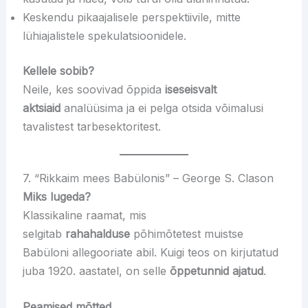
Keskendu pikaajalisele perspektiivile, mitte
lühiajalistele spekulatsioonidele.
Kellele sobib?
Neile, kes soovivad õppida
iseseisvalt
aktsiaid
analüüsima ja ei pelga otsida võimalusi
tavalistest tarbesektoritest.
7. “Rikkaim mees Babülonis” – George S. Clason
Miks lugeda?
Klassikaline raamat, mis
selgitab
rahahalduse
põhimõtetest muistse
Babüloni allegooriate abil. Kuigi teos on kirjutatud
juba 1920. aastatel, on selle
õppetunnid ajatud
.
Peamised mõtted