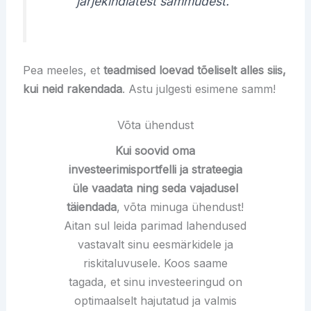
järjekindlatest sammudest.
Pea meeles, et
teadmised loevad tõeliselt alles siis,
kui neid rakendada
. Astu julgesti esimene samm!
Võta ühendust
Kui soovid oma
investeerimisportfelli ja strateegia
üle vaadata ning seda vajadusel
täiendada
, võta minuga ühendust!
Aitan sul leida parimad lahendused
vastavalt sinu eesmärkidele ja
riskitaluvusele. Koos saame
tagada, et sinu investeeringud on
optimaalselt hajutatud ja valmis