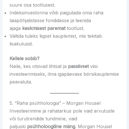
suure osa tootlusest.
Indeksinvestorina võib paigutada oma raha
laiapõhjalistesse fondidesse ja teenida
ajaga
keskmisest paremat
tootlust.
Vältida tuleks liigset kauplemist, mis tekitab
lisakulusid.
Kellele sobib?
Neile, kes otsivad lihtsat ja
passiivset
viisi
investeerimiseks, ilma igapäevase börsikauplemise
peavaluta.
5. “Raha psühholoogia” – Morgan Housel
Investeerimine ja rahatarkus pole vaid arvutuste
või turutrendide tundmine, vaid
paljuski
psühholoogiline mäng
. Morgan Housel