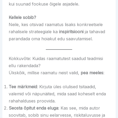
kui suunad fookuse õigele asjadele.
Kellele sobib?
Neile, kes otsivad raamatus lisaks konkreetsele
rahalisele strateegiale ka
inspiritsiooni
ja tahavad
parandada oma hoiakut edu saavutamisel.
Kokkuvõte: Kuidas raamatutest saadud teadmisi
ellu rakendada?
Ükskõik, millise raamatu neist valid,
pea meeles
:
Tee märkmeid
: Kirjuta üles olulised tsitaadid,
valemid või näpunäited, mida saad koheselt enda
rahahalduses proovida.
Seosta õpitut enda eluga
: Kas see, mida autor
soovitab, sobib sinu eelarvesse, riskitaluvusse ja