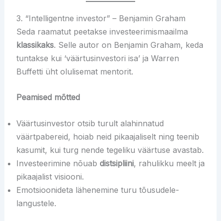
3. “Intelligentne investor” – Benjamin Graham
Seda raamatut peetakse investeerimismaailma
klassikaks
. Selle autor on Benjamin Graham, keda
tuntakse kui ‘väärtusinvestori isa’ ja Warren
Buffetti üht olulisemat mentorit.
Peamised mõtted
Väärtusinvestor otsib turult alahinnatud
väärtpabereid, hoiab neid pikaajaliselt ning teenib
kasumit, kui turg nende tegeliku väärtuse avastab.
Investeerimine nõuab
distsipliini
, rahulikku meelt ja
pikaajalist visiooni.
Emotsioonideta lähenemine turu tõusudele-
langustele.