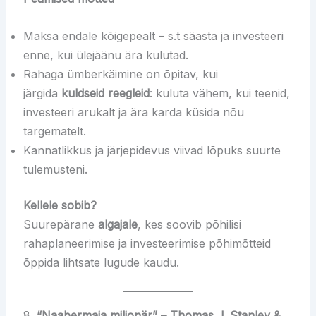
Maksa endale kõigepealt – s.t säästa ja investeeri
enne, kui ülejäänu ära kulutad.
Rahaga ümberkäimine on õpitav, kui
järgida
kuldseid reegleid
: kuluta vähem, kui teenid,
investeeri arukalt ja ära karda küsida nõu
targematelt.
Kannatlikkus ja järjepidevus viivad lõpuks suurte
tulemusteni.
Kellele sobib?
Suurepärane
algajale
, kes soovib põhilisi
rahaplaneerimise ja investeerimise põhimõtteid
õppida lihtsate lugude kaudu.
8.
“Naabermaja miljonär” – Thomas J. Stanley &