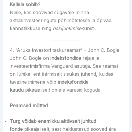
Kellele sobib?
Neile, kes soovivad sügavale minna
aktsiainvesteeringute põhimõtetesse ja õpivad
kannatlikkuse ning
riskijuhtimise
kunsti.
4. “Aruka investori taskuraamat” – John C. Bogle
John C. Bogle on
indeksfondide
rajaja ja
investeerimisfirma Vanguard asutaja. See raamat
on lühike, ent äärmiselt sisukas juhend, kuidas
tavaline inimene võib
indeksfondide
kaudu
pikaajaliselt omale varasid koguda.
Peamised mõtted
Turg võidab enamikku aktiivselt juhitud
fonde
pikaajaliselt, sest haldustasud söövad ära