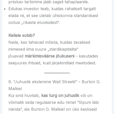
priiskav tarbimine jääb sageli tahaplaanile.
Edukas investor teab, kuidas rahaliselt targalt
elada nii, et see ületab ühiskonna standardseid
ootusi „rikaste eluviisidest“.
Kellele sobib?
Neile, kes tahavad mõista, kuidas tavalised
inimesed ilma suure „stardikapitalita“
jõuavad
märkimisväärse jõukuseni
– kasutades
seejuures ihtsaid, kuid järjekindlaid meetodeid.
9. “Juhuslik ekslemine Wall Streetil” – Burton G.
Malkiel
Kui sind huvitab,
kas turg on juhuslik
või on
võimalik seda regulaarse edu nimel “lõpuni läbi
närida”, siis Burton G. Malkiel on üks keskseid