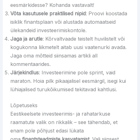
eesmärkidesse? Kohanda vastavalt!
Võta kasutusele praktilised nipid
: Proovi koostada
isiklik finantsplaan või alustada automaatseid
ülekandeid investeerimiskontole.
Jaga ja arutle
: Kõrvaltvaade teistelt huvilistelt või
kogukonna liikmetelt aitab uusi vaatenurki avada.
Jaga oma mõtteid siinsamas artikli all
kommentaarides.
Järjekindlus
: Investeerimine pole sprint, vaid
maraton. Hoia pilk pikaajalisel eesmärgil, isegi kui
lühiajalised turukõikumised tekitavad kahtlusi.
Lõpetuseks
Eestikeelsete investeerimis- ja rahatarkuse
raamatute valik on rikkalik – see tähendab, et
enam pole põhjust edasi lükata
oma
finantsteadmiste kasvatamist
. Vali siinsest